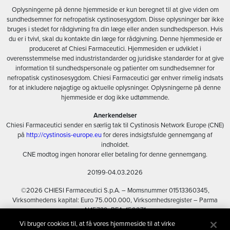
Oplysningerne på denne hjemmeside er kun beregnet til at give viden om
sundhedsemner for nefropatisk cystinosesygdom. Disse oplysninger bør ikke
bruges i stedet for rådgivning fra din læge eller anden sundhedsperson. Hvis
du er i tvivl, skal du kontakte din læge for rådgivning. Denne hjemmeside er
produceret af Chiesi Farmaceutici. Hjemmesiden er udviklet i
overensstemmelse med industristandarder og juridiske standarder for at give
information til sundhedspersonale og patienter om sundhedsemner for
nefropatisk cystinosesygdom. Chiesi Farmaceutici gør enhver rimelig indsats
for at inkludere nøjagtige og aktuelle oplysninger. Oplysningerne på denne
hjemmeside er dog ikke udtømmende.
Anerkendelser
Chiesi Farmaceutici sender en særlig tak til Cystinosis Network Europe (CNE)
på
http://cystinosis-europe.eu
for deres indsigtsfulde gennemgang af
indholdet.
CNE modtog ingen honorar eller betaling for denne gennemgang.
20199-04.03.2026
©2026 CHIESI Farmaceutici S.p.A. – Momsnummer 01513360345,
Virksomhedens kapital: Euro 75.000.000, Virksomhedsregister – Parma
N.15739, REA: 159271
Vi bruger cookies til, at få vores hjemmeside til at virke
Privatlivspolitik
Cookies
Vilkår for brug
Sitemap