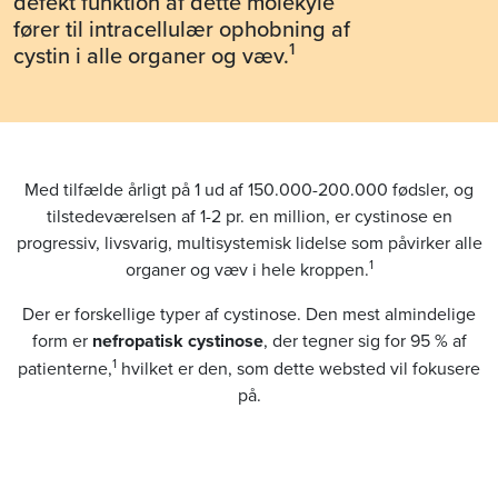
defekt funktion af dette molekyle
fører til intracellulær ophobning af
1
cystin i alle organer og væv.
Med tilfælde årligt på 1 ud af 150.000-200.000 fødsler, og
tilstedeværelsen af 1-2 pr. en million, er cystinose en
progressiv, livsvarig, multisystemisk lidelse som påvirker alle
1
organer og væv i hele kroppen.
Der er forskellige typer af cystinose. Den mest almindelige
form er
nefropatisk cystinose
, der tegner sig for 95 % af
1
patienterne,
hvilket er den, som dette websted vil fokusere
på.