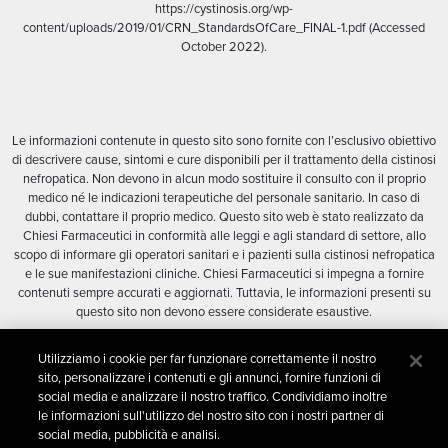
https://cystinosis.org/wp-
content/uploads/2019/01/CRN_StandardsOfCare_FINAL-1.pdf (Accessed
October 2022).
Le informazioni contenute in questo sito sono fornite con l’esclusivo obiettivo
di descrivere cause, sintomi e cure disponibili per il trattamento della cistinosi
nefropatica. Non devono in alcun modo sostituire il consulto con il proprio
medico né le indicazioni terapeutiche del personale sanitario. In caso di
dubbi, contattare il proprio medico. Questo sito web è stato realizzato da
Chiesi Farmaceutici in conformità alle leggi e agli standard di settore, allo
scopo di informare gli operatori sanitari e i pazienti sulla cistinosi nefropatica
e le sue manifestazioni cliniche. Chiesi Farmaceutici si impegna a fornire
contenuti sempre accurati e aggiornati. Tuttavia, le informazioni presenti su
questo sito non devono essere considerate esaustive.
Ringraziamenti
Utilizziamo i cookie per far funzionare correttamente il nostro
Chiesi Farmaceutici ringrazia Cystinosis Network Europe (CNE),
sito, personalizzare i contenuti e gli annunci, fornire funzioni di
http://cystinosis-europe.eu, per l’attenta revisione di questi contenuti,
social media e analizzare il nostro traffico. Condividiamo inoltre
eseguita a titolo completamente gratuito.
le informazioni sull'utilizzo del nostro sito con i nostri partner di
social media, pubblicità e analisi.
ALL_21_071 | Novembre 2022