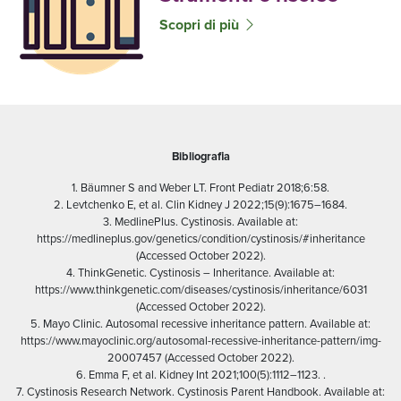
Scopri di più
Bibliografia
1. Bäumner S and Weber LT. Front Pediatr 2018;6:58.
2. Levtchenko E, et al. Clin Kidney J 2022;15(9):1675–1684.
3. MedlinePlus. Cystinosis. Available at:
https://medlineplus.gov/genetics/condition/cystinosis/#inheritance
(Accessed October 2022).
4. ThinkGenetic. Cystinosis – Inheritance. Available at:
https://www.thinkgenetic.com/diseases/cystinosis/inheritance/6031
(Accessed October 2022).
5. Mayo Clinic. Autosomal recessive inheritance pattern. Available at:
https://www.mayoclinic.org/autosomal-recessive-inheritance-pattern/img-
20007457 (Accessed October 2022).
6. Emma F, et al. Kidney Int 2021;100(5):1112–1123. .
7. Cystinosis Research Network. Cystinosis Parent Handbook. Available at: